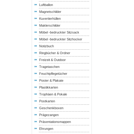
Luftballon
Magnetschilder
Kuvertierhüllen
Maklerschilder
Möbel -bedruckter Sitzsack
Möbel -bedruckter Sitzhocker
Notizbuch
Ringbücher & Ordner
Freizeit & Outdoor
Tragetaschen
Feuchtpflegetücher
Poster & Plakate
Plastikkarten
Trophäen & Pokale
Postkarten
Geschenkboxen
Prägezangen
Präsentationsmappen
Ehrungen