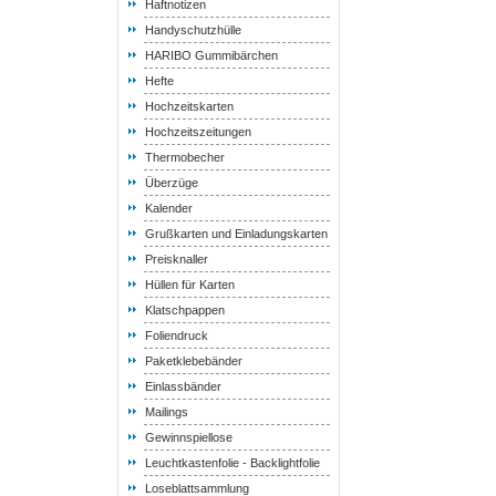
Haftnotizen
Handyschutzhülle
HARIBO Gummibärchen
Hefte
Hochzeitskarten
Hochzeitszeitungen
Thermobecher
Überzüge
Kalender
Grußkarten und Einladungskarten
Preisknaller
Hüllen für Karten
Klatschpappen
Foliendruck
Paketklebebänder
Einlassbänder
Mailings
Gewinnspiellose
Leuchtkastenfolie - Backlightfolie
Loseblattsammlung