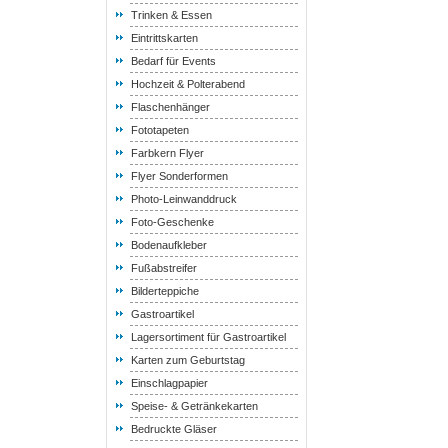
Trinken & Essen
Eintrittskarten
Bedarf für Events
Hochzeit & Polterabend
Flaschenhänger
Fototapeten
Farbkern Flyer
Flyer Sonderformen
Photo-Leinwanddruck
Foto-Geschenke
Bodenaufkleber
Fußabstreifer
Bilderteppiche
Gastroartikel
Lagersortiment für Gastroartikel
Karten zum Geburtstag
Einschlagpapier
Speise- & Getränkekarten
Bedruckte Gläser