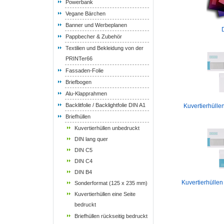
Powerbank
Vegane Bärchen
Banner und Werbeplanen
Pappbecher & Zubehör
Textilien und Bekleidung von der
PRINTer66
Fassaden-Folie
Briefbogen
Alu-Klapprahmen
Backlitfolie / Backlightfolie DIN A1
Kuvertierhülle
Briefhüllen
Kuvertierhüllen unbedruckt
DIN lang quer
DIN C5
DIN C4
DIN B4
Kuvertierhüllen
Sonderformat (125 x 235 mm)
Kuvertierhüllen eine Seite
bedruckt
Briefhüllen rückseitig bedruckt