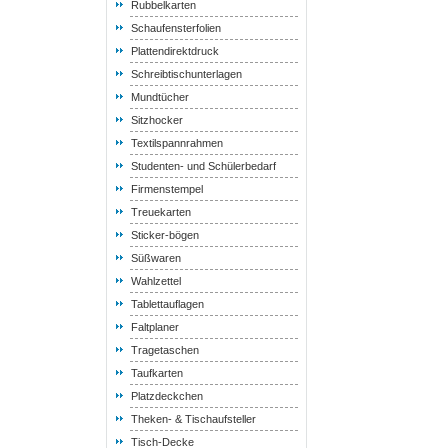
Rubbelkarten
Schaufensterfolien
Plattendirektdruck
Schreibtischunterlagen
Mundtücher
Sitzhocker
Textilspannrahmen
Studenten- und Schülerbedarf
Firmenstempel
Treuekarten
Sticker-bögen
Süßwaren
Wahlzettel
Tablettauflagen
Faltplaner
Tragetaschen
Taufkarten
Platzdeckchen
Theken- & Tischaufsteller
Tisch-Decke