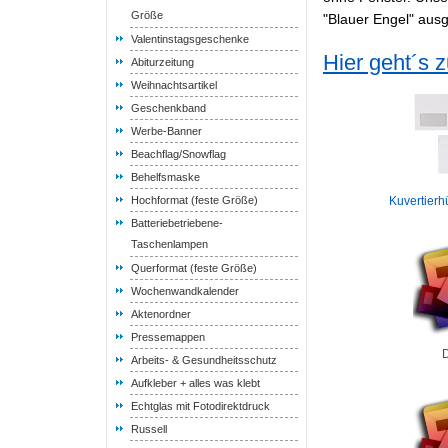
Größe
"Blauer Engel" aus
Valentinstagsgeschenke
Hier geht´s 
Abiturzeitung
Weihnachtsartikel
Geschenkband
Werbe-Banner
Beachflag/Snowflag
Behelfsmaske
Hochformat (feste Größe)
Kuvertierh
Batteriebetriebene-
Taschenlampen
Querformat (feste Größe)
Wochenwandkalender
Aktenordner
Pressemappen
Arbeits- & Gesundheitsschutz
Aufkleber + alles was klebt
Echtglas mit Fotodirektdruck
Russell