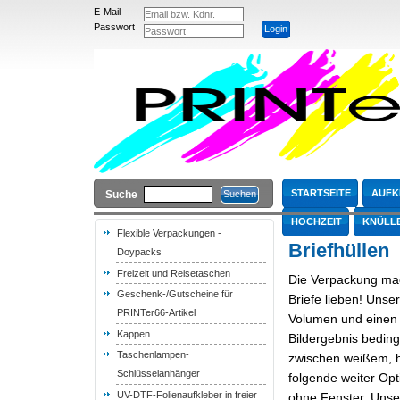
E-Mail
Passwort
STARTSEITE
AUFK
Suche
HOCHZEIT
KNÜLL
Flexible Verpackungen -
Briefhüllen
Doypacks
Freizeit und Reisetaschen
Die Verpackung mac
Geschenk-/Gutscheine für
Briefe lieben! Unse
PRINTer66-Artikel
Volumen und einen 
Kappen
Bildergebnis bedin
Taschenlampen-
zwischen weißem, h
Schlüsselanhänger
folgende weiter Opt
UV-DTF-Folienaufkleber in freier
ohne Fenster. Unse