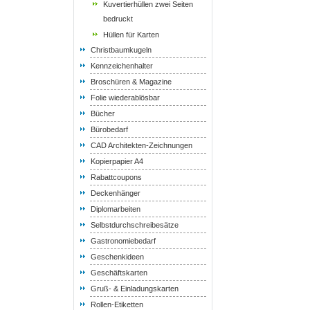
Kuvertierhüllen zwei Seiten
bedruckt
Hüllen für Karten
Christbaumkugeln
Kennzeichenhalter
Broschüren & Magazine
Folie wiederablösbar
Bücher
Bürobedarf
CAD Architekten-Zeichnungen
Kopierpapier A4
Rabattcoupons
Deckenhänger
Diplomarbeiten
Selbstdurchschreibesätze
Gastronomiebedarf
Geschenkideen
Geschäftskarten
Gruß- & Einladungskarten
Rollen-Etiketten