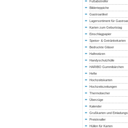
Fußabstreifer
Bilderteppiche
Gastroartikel
Lagersortiment für Gastroar
Karten zum Geburtstag
Einschlagpapier
Speise- & Getränkekarten
Bedruckte Gläser
Haftnotizen
Handyschutzhülle
HARIBO Gummibärchen
Hefte
Hochzeitskarten
Hochzeitszeitungen
Thermobecher
Überzüge
Kalender
Grußkarten und Einladungs
Preisknaller
Hüllen für Karten