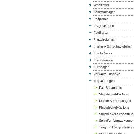
Wahlzettel
Tablettauflagen
Faltplaner
Tragetaschen
Taufkarten
Platzdeckchen
Theken- & Tischaufsteller
Tisch-Decke
Trauerkarten
Türhänger
Verkaufs-Displays
Verpackungen
Falt-Schachteln
Stülpdeckel-Kartons
Kissen-Verpackungen
Klappdeckel-Kartons
Stülpdeckel-Schachteln
Schleifen-Verpackunge
Tragegriff-Verpackunge
Standbodenbeutel