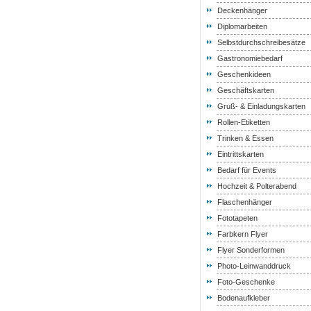
Deckenhänger
Diplomarbeiten
Selbstdurchschreibesätze
Gastronomiebedarf
Geschenkideen
Geschäftskarten
Gruß- & Einladungskarten
Rollen-Etiketten
Trinken & Essen
Eintrittskarten
Bedarf für Events
Hochzeit & Polterabend
Flaschenhänger
Fototapeten
Farbkern Flyer
Flyer Sonderformen
Photo-Leinwanddruck
Foto-Geschenke
Bodenaufkleber