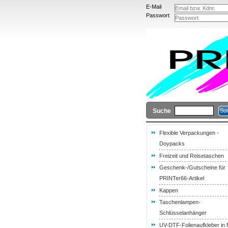
E-Mail
Passwort
Suche
Flexible Verpackungen -
Doypacks
Freizeit und Reisetaschen
Geschenk-/Gutscheine für
PRINTer66-Artikel
Kappen
Taschenlampen-
Schlüsselanhänger
UV-DTF-Folienaufkleber in f