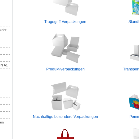
Tragegriff-Verpackungen
Stand
n der
DIN A1
Produkt-verpackungen
Transpor
Nachhaltige besondere Verpackungen
Pomm
gen