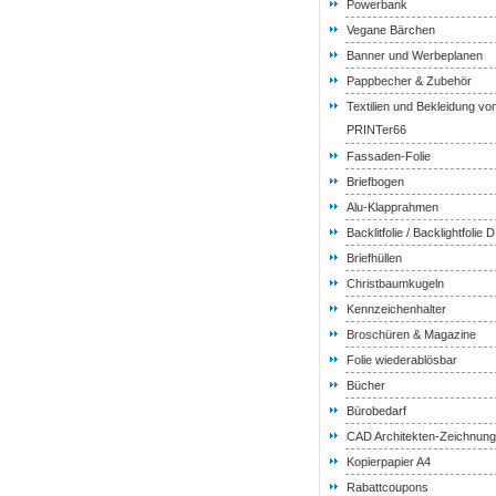
Powerbank
Vegane Bärchen
Banner und Werbeplanen
Pappbecher & Zubehör
Textilien und Bekleidung vo
PRINTer66
Fassaden-Folie
Briefbogen
Alu-Klapprahmen
Backlitfolie / Backlightfolie 
Briefhüllen
Christbaumkugeln
Kennzeichenhalter
Broschüren & Magazine
Folie wiederablösbar
Bücher
Bürobedarf
CAD Architekten-Zeichnun
Kopierpapier A4
Rabattcoupons