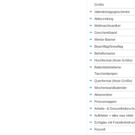
Größe
Valentinstagsgeschenke
Abiturzeitung
Weihnachtsartikel
Geschenkband
Werbe-Banner
Beachflag/Snowflag
Behelfsmaske
Hochformat (feste Größe)
Batteriebetriebene-
Taschenlampen
Querformat (feste Größe)
Wochenwandkalender
Aktenordner
Pressemappen
Arbeits- & Gesundheitssch
Aufkleber + alles was klebt
Echtglas mit Fotodirektdruc
Russell