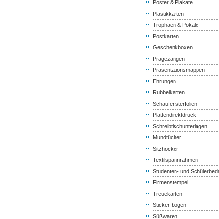
Poster & Plakate
Plastikkarten
Trophäen & Pokale
Postkarten
Geschenkboxen
Prägezangen
Präsentationsmappen
Ehrungen
Rubbelkarten
Schaufensterfolien
Plattendirektdruck
Schreibtischunterlagen
Mundtücher
Sitzhocker
Textilspannrahmen
Studenten- und Schülerbeda
Firmenstempel
Treuekarten
Sticker-bögen
Süßwaren