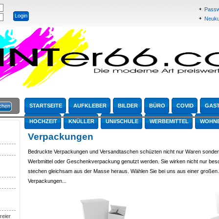
Passw
Neukun
STARTSEITE
AUFKLEBER
BILDER
BÜRO
COVID
GAS
HOCHZEIT
KNÜLLER
UNI/SCHULE
WERBEMITTEL
WOHN
Verpackungen
Bedruckte Verpackungen und Versandtaschen schüzten nicht nur Waren sonder
Werbmittel oder Geschenkverpackung genutzt werden. Sie wirken nicht nur bes
stechen gleichsam aus der Masse heraus. Wählen Sie bei uns aus einer großen
Verpackungen...
reier