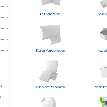
Falt-Schachteln
Stülpd
Kissen-Verpackungen
Klappd
utz
Stülpdeckel-Schachteln
Schleife
k