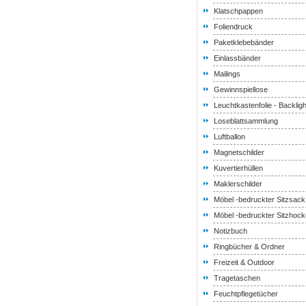
Klatschpappen
Foliendruck
Paketklebebänder
Einlassbänder
Mailings
Gewinnspiellose
Leuchtkastenfolie - Backlight
Loseblattsammlung
Luftballon
Magnetschilder
Kuvertierhüllen
Maklerschilder
Möbel -bedruckter Sitzsack
Möbel -bedruckter Sitzhock
Notizbuch
Ringbücher & Ordner
Freizeit & Outdoor
Tragetaschen
Feuchtpflegetücher